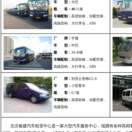
车 型：
大巴
载 客：
49
-
51座
车辆配制：
高背软椅，冷暖空调，
高级音响，大行李仓，ABS
厂 牌：
宇通
车 型：
中巴
载 客：
34-39座
车辆配制：
高背软椅，冷暖空调，
高级音响，大行李仓，ABS
厂 牌：
别克公务舱GL-8
车 型：
小型客车
载 客：
6-7座
车辆配制：
高背软椅，冷暖空调，
高级音响
北京银建汽车租赁中心是一家大型汽车服务中心，现拥有各种高档客车