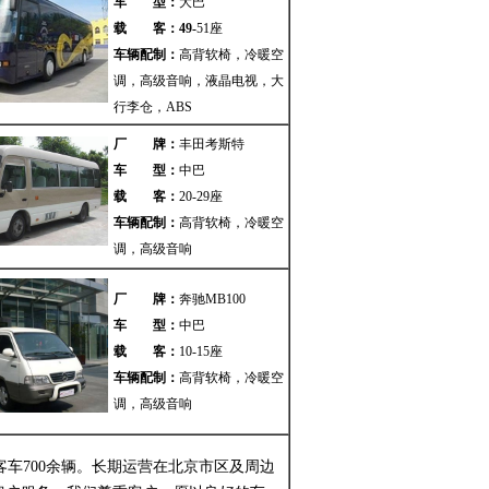
车 型：
大巴
载 客：
49
-
51座
车辆配制：
高背软椅，冷暖空
调，高级音响，液晶电视，大
行李仓，ABS
厂 牌：
丰田考斯特
车 型：
中巴
载 客：
20-29座
车辆配制：
高背软椅，冷暖空
调，高级音响
厂 牌：
奔驰MB100
车 型：
中巴
载 客：
10-15座
车辆配制：
高背软椅，冷暖空
调，高级音响
700余辆。长期运营在北京市区及周边